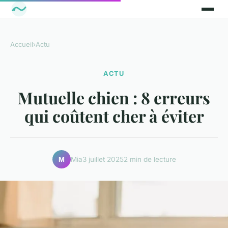
Accueil
›
Actu
ACTU
Mutuelle chien : 8 erreurs
qui coûtent cher à éviter
Mia
3 juillet 2025
2 min de lecture
M