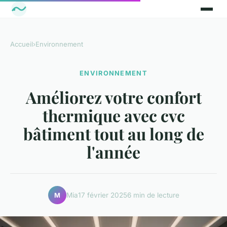
Accueil
›
Environnement
ENVIRONNEMENT
Améliorez votre confort
thermique avec cvc
bâtiment tout au long de
l'année
Mia
17 février 2025
6 min de lecture
M