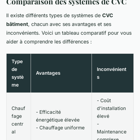
Comparaison des systèmes de CVC
Il existe différents types de systèmes de
CVC
bâtiment
, chacun avec ses avantages et ses
inconvénients. Voici un tableau comparatif pour vous
aider à comprendre les différences :
Type
de
Inconvénient
Avantages
systè
s
me
- Coût
Chauf
d'installation
- Efficacité
fage
élevé
énergétique élevée
centr
-
- Chauffage uniforme
al
Maintenance
complexe