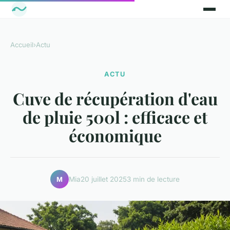
Accueil
›
Actu
ACTU
Cuve de récupération d'eau
de pluie 500l : efficace et
économique
Mia
20 juillet 2025
3 min de lecture
M